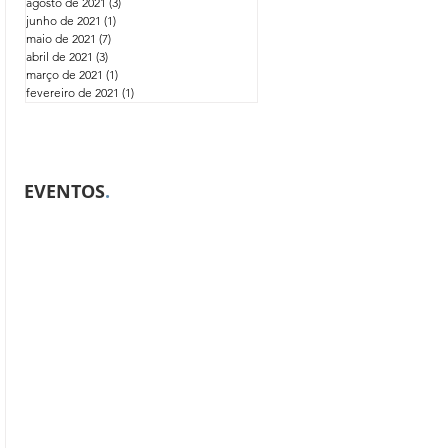
agosto de 2021
(3)
3 posts
junho de 2021
(1)
1 post
maio de 2021
(7)
7 posts
abril de 2021
(3)
3 posts
março de 2021
(1)
1 post
fevereiro de 2021
(1)
1 post
EVENTOS
.