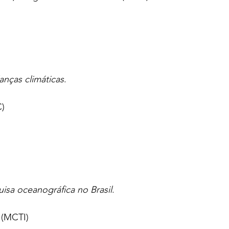
nças climáticas
.
C)
isa oceanográfica no Brasil
.
 (MCTI)