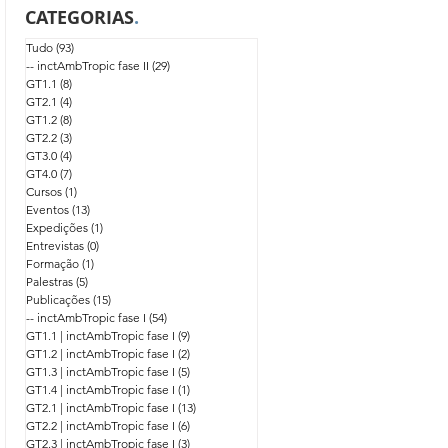
CATEGORIAS
.
Tudo
(93)
93 posts
-- inctAmbTropic fase II
(29)
29 posts
GT1.1
(8)
8 posts
GT2.1
(4)
4 posts
GT1.2
(8)
8 posts
GT2.2
(3)
3 posts
GT3.0
(4)
4 posts
GT4.0
(7)
7 posts
Cursos
(1)
1 post
Eventos
(13)
13 posts
Expedições
(1)
1 post
Entrevistas
(0)
0 post
Formação
(1)
1 post
Palestras
(5)
5 posts
Publicações
(15)
15 posts
-- inctAmbTropic fase I
(54)
54 posts
GT1.1 | inctAmbTropic fase I
(9)
9 posts
GT1.2 | inctAmbTropic fase I
(2)
2 posts
GT1.3 | inctAmbTropic fase I
(5)
5 posts
GT1.4 | inctAmbTropic fase I
(1)
1 post
GT2.1 | inctAmbTropic fase I
(13)
13 posts
GT2.2 | inctAmbTropic fase I
(6)
6 posts
GT2.3 | inctAmbTropic fase I
(3)
3 posts