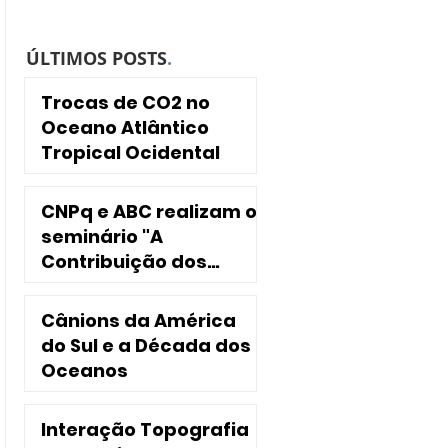
ÚLTIMOS POSTS
.
Trocas de CO2 no
Oceano Atlântico
Tropical Ocidental
CNPq e ABC realizam o
seminário "A
Contribuição dos
INCTs para a
Sociedade"
Cânions da América
do Sul e a Década dos
Oceanos
Interação Topografia