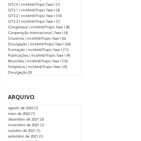
GT2.4 | inctAmbTropic fase I
(1)
1 post
GT3.1 | inctAmbTropic fase I
(3)
3 posts
GT3.2 | inctAmbTropic fase I
(10)
10 posts
GT3.3 | inctAmbTropic fase I
(1)
1 post
Congressos | inctAmbTropic fase I
(8)
8 posts
Cooperação Internacional | fase I
(4)
4 posts
Cruzeiros | inctAmbTropic fase I
(6)
6 posts
Divulgação | inctAmbTropic fase I
(26)
26 posts
Formação | inctAmbTropic fase I
(11)
11 posts
Publicações | inctAmbTropic fase I
(9)
9 posts
Reuniões | inctAmbTropic fase I
(15)
15 posts
Simpósios | inctAmbTropic fase I
(9)
9 posts
Divulgação
(0)
0 post
ARQUIVO
.
agosto de 2022
(1)
1 post
maio de 2022
(1)
1 post
dezembro de 2021
(3)
3 posts
novembro de 2021
(1)
1 post
outubro de 2021
(1)
1 post
setembro de 2021
(1)
1 post