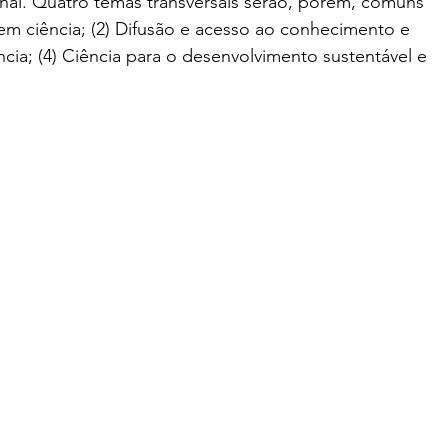
onal. Quatro temas transversais serão, porém, comuns 
em ciência; (2) Difusão e acesso ao conhecimento e 
iência; (4) Ciência para o desenvolvimento sustentável e 