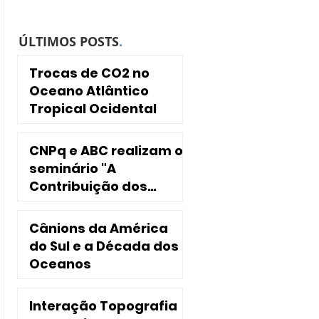
ÚLTIMOS POSTS
.
Trocas de CO2 no
Oceano Atlântico
Tropical Ocidental
CNPq e ABC realizam o
seminário "A
Contribuição dos
INCTs para a
Sociedade"
Cânions da América
do Sul e a Década dos
Oceanos
Interação Topografia