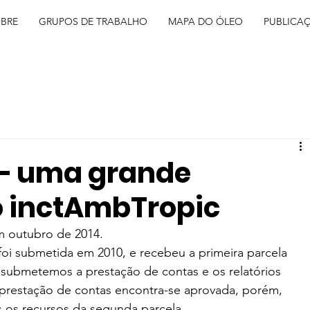
BRE
GRUPOS DE TRABALHO
MAPA DO ÓLEO
PUBLICA
– uma grande
o inctAmbTropic
em outubro de 2014.
oi submetida em 2010, e recebeu a primeira parcela 
 submetemos a prestação de contas e os relatórios 
A prestação de contas encontra-se aprovada, porém, 
os recursos da segunda parcela.