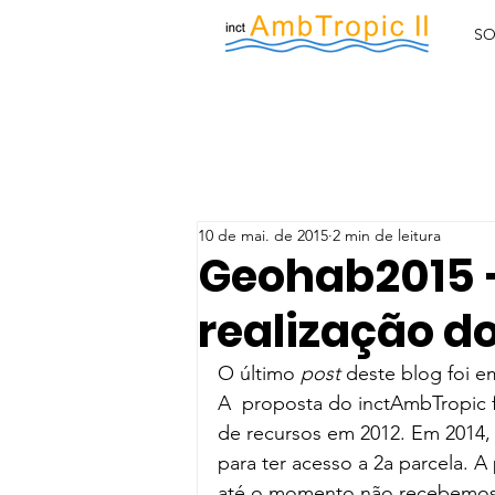
SO
10 de mai. de 2015
2 min de leitura
Geohab2015 
realização d
O último 
post
 deste blog foi 
A  proposta do inctAmbTropic f
de recursos em 2012. Em 2014,
para ter acesso a 2a parcela. 
até o momento não recebemos 