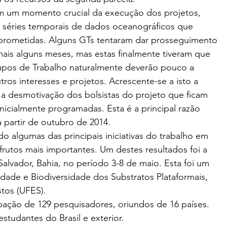
em um momento crucial da execução dos projetos, 
e séries temporais de dados oceanográficos que 
prometidas. Alguns GTs tentaram dar prosseguimento 
mais alguns meses, mas estas finalmente tiveram que 
rupos de Trabalho naturalmente deverão pouco a 
ros interesses e projetos. Acrescente-se a isto a 
a desmotivação dos bolsistas do projeto que ficam 
nicialmente programadas. Esta é a principal razão 
à partir de outubro de 2014.
o algumas das principais iniciativas do trabalho em 
rutos mais importantes. Um destes resultados foi a 
lvador, Bahia, no período 3-8 de maio. Esta foi um 
idade e Biodiversidade dos Substratos Plataformais, 
stos (UFES).
ação de 129 pesquisadores, oriundos de 16 países. 
studantes do Brasil e exterior.