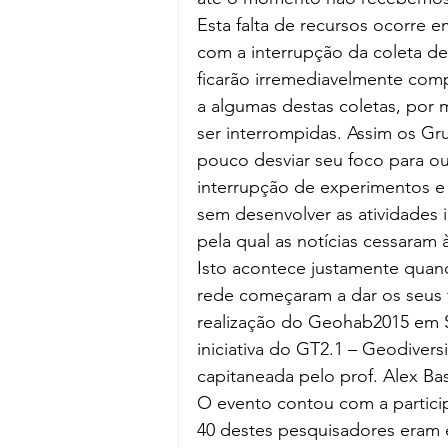
Esta falta de recursos ocorre 
com a interrupção da coleta d
ficarão irremediavelmente com
a algumas destas coletas, por 
ser interrompidas. Assim os G
pouco desviar seu foco para out
interrupção de experimentos e 
sem desenvolver as atividades i
pela qual as notícias cessaram 
Isto acontece justamente quand
rede começaram a dar os seus f
realização do Geohab2015 em Sa
iniciativa do GT2.1 – Geodivers
capitaneada pelo prof. Alex Ba
O evento contou com a particip
40 destes pesquisadores eram e