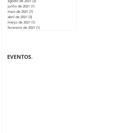
agosto de 2021
(3)
3 posts
junho de 2021
(1)
1 post
maio de 2021
(7)
7 posts
abril de 2021
(3)
3 posts
março de 2021
(1)
1 post
fevereiro de 2021
(1)
1 post
EVENTOS
.