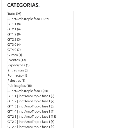
CATEGORIAS
.
Tudo
(93)
93 posts
-- inctAmbTropic fase II
(29)
29 posts
GT1.1
(8)
8 posts
GT2.1
(4)
4 posts
GT1.2
(8)
8 posts
GT2.2
(3)
3 posts
GT3.0
(4)
4 posts
GT4.0
(7)
7 posts
Cursos
(1)
1 post
Eventos
(13)
13 posts
Expedições
(1)
1 post
Entrevistas
(0)
0 post
Formação
(1)
1 post
Palestras
(5)
5 posts
Publicações
(15)
15 posts
-- inctAmbTropic fase I
(54)
54 posts
GT1.1 | inctAmbTropic fase I
(9)
9 posts
GT1.2 | inctAmbTropic fase I
(2)
2 posts
GT1.3 | inctAmbTropic fase I
(5)
5 posts
GT1.4 | inctAmbTropic fase I
(1)
1 post
GT2.1 | inctAmbTropic fase I
(13)
13 posts
GT2.2 | inctAmbTropic fase I
(6)
6 posts
GT2.3 | inctAmbTropic fase I
(3)
3 posts