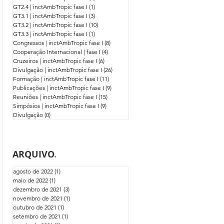
GT2.4 | inctAmbTropic fase I
(1)
1 post
GT3.1 | inctAmbTropic fase I
(3)
3 posts
GT3.2 | inctAmbTropic fase I
(10)
10 posts
GT3.3 | inctAmbTropic fase I
(1)
1 post
Congressos | inctAmbTropic fase I
(8)
8 posts
Cooperação Internacional | fase I
(4)
4 posts
Cruzeiros | inctAmbTropic fase I
(6)
6 posts
Divulgação | inctAmbTropic fase I
(26)
26 posts
Formação | inctAmbTropic fase I
(11)
11 posts
Publicações | inctAmbTropic fase I
(9)
9 posts
Reuniões | inctAmbTropic fase I
(15)
15 posts
Simpósios | inctAmbTropic fase I
(9)
9 posts
Divulgação
(0)
0 post
ARQUIVO
.
agosto de 2022
(1)
1 post
maio de 2022
(1)
1 post
dezembro de 2021
(3)
3 posts
novembro de 2021
(1)
1 post
outubro de 2021
(1)
1 post
setembro de 2021
(1)
1 post