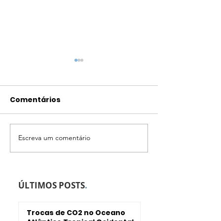
Comentários
Escreva um comentário
inctAmbTropic II –
GEOHAB2017 e
Honorary Lecturer
inctAmbTropi
ÚLTIMOS POSTS
.
Trocas de CO2 no Oceano