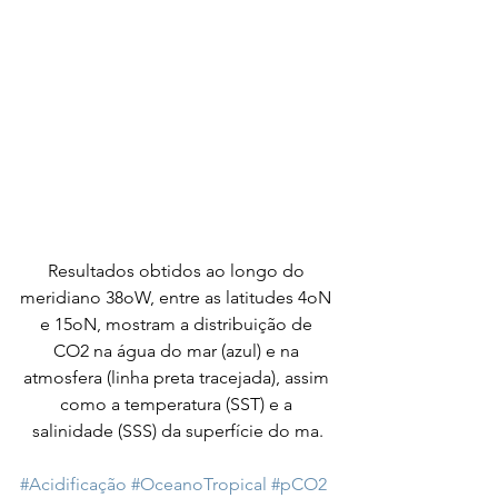
Resultados obtidos ao longo do 
meridiano 38oW, entre as latitudes 4oN 
e 15oN, mostram a distribuição de 
CO2 na água do mar (azul) e na 
atmosfera (linha preta tracejada), assim 
como a temperatura (SST) e a 
salinidade (SSS) da superfície do ma.
#Acidificação
#OceanoTropical
#pCO2