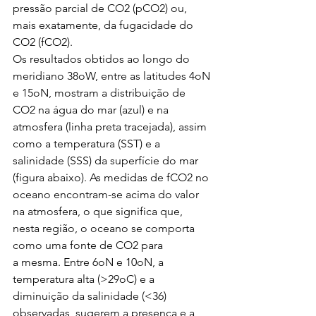
pressão parcial de CO2 (pCO2) ou, 
mais exatamente, da fugacidade do 
CO2 (fCO2).
Os resultados obtidos ao longo do 
meridiano 38oW, entre as latitudes 4oN 
e 15oN, mostram a distribuição de 
CO2 na água do mar (azul) e na 
atmosfera (linha preta tracejada), assim 
como a temperatura (SST) e a 
salinidade (SSS) da superfície do mar 
(figura abaixo). As medidas de fCO2 no 
oceano encontram-se acima do valor 
na atmosfera, o que significa que, 
nesta região, o oceano se comporta 
como uma fonte de CO2 para 
a mesma. Entre 6oN e 10oN, a 
temperatura alta (>29oC) e a 
diminuição da salinidade (<36) 
observadas, sugerem a presença e a 