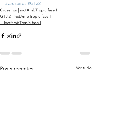
#Cruzeiros
#GT32
Cruzeiros | inctAmbTropic fase I
GT3.2 | inctAmbTropic fase I
-- inctAmbTropic fase I
Ver tudo
Posts recentes