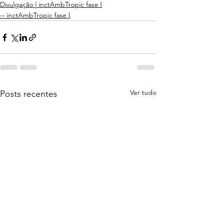
Divulgação | inctAmbTropic fase I
-- inctAmbTropic fase I
Ver tudo
Posts recentes