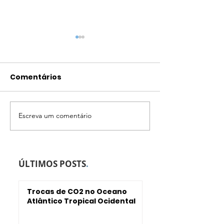
Comentários
Escreva um comentário
inctAmbTropic II –
GEOHAB2017 e
Honorary Lecturer
inctAmbTropi
ÚLTIMOS POSTS
.
Trocas de CO2 no Oceano
Atlântico Tropical Ocidental