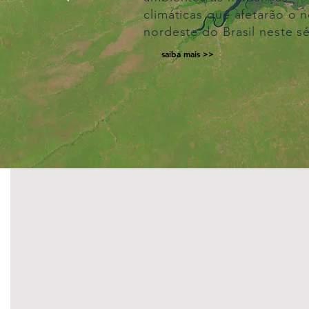
climáticas que afetarão o n
nordeste do Brasil neste s
saiba mais >>
ACOMPANHE
AS NOTÍCIAS
VIA EMAIL
.