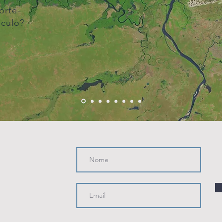
orte-
éculo?