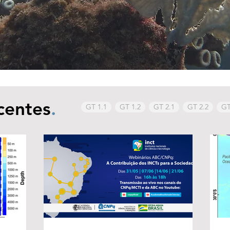
centes
.
GT 1.1
GT 1.2
GT 2.1
GT 2.2
GT