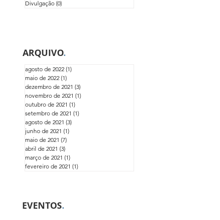
Formação | inctAmbTropic fase I
(11)
11 posts
Publicações | inctAmbTropic fase I
(9)
9 posts
Reuniões | inctAmbTropic fase I
(15)
15 posts
Simpósios | inctAmbTropic fase I
(9)
9 posts
Divulgação
(0)
0 post
ARQUIVO
.
agosto de 2022
(1)
1 post
maio de 2022
(1)
1 post
dezembro de 2021
(3)
3 posts
novembro de 2021
(1)
1 post
outubro de 2021
(1)
1 post
setembro de 2021
(1)
1 post
agosto de 2021
(3)
3 posts
junho de 2021
(1)
1 post
maio de 2021
(7)
7 posts
abril de 2021
(3)
3 posts
março de 2021
(1)
1 post
fevereiro de 2021
(1)
1 post