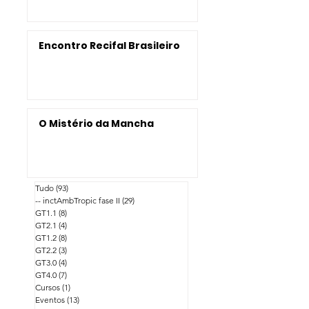
Como Salvador pode ser
impactada pela elevação do
nível do mar?
Encontro Recifal Brasileiro
O Mistério da Mancha
CATEGORIAS
.
Tudo
(93)
93 posts
-- inctAmbTropic fase II
(29)
29 posts
GT1.1
(8)
8 posts
GT2.1
(4)
4 posts
GT1.2
(8)
8 posts
GT2.2
(3)
3 posts