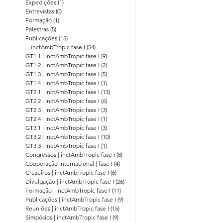
GT3.0
(4)
4 posts
GT4.0
(7)
7 posts
Cursos
(1)
1 post
Eventos
(13)
13 posts
Expedições
(1)
1 post
Entrevistas
(0)
0 post
Formação
(1)
1 post
Palestras
(5)
5 posts
Publicações
(15)
15 posts
-- inctAmbTropic fase I
(54)
54 posts
GT1.1 | inctAmbTropic fase I
(9)
9 posts
GT1.2 | inctAmbTropic fase I
(2)
2 posts
GT1.3 | inctAmbTropic fase I
(5)
5 posts
GT1.4 | inctAmbTropic fase I
(1)
1 post
GT2.1 | inctAmbTropic fase I
(13)
13 posts
GT2.2 | inctAmbTropic fase I
(6)
6 posts
GT2.3 | inctAmbTropic fase I
(3)
3 posts
GT2.4 | inctAmbTropic fase I
(1)
1 post
GT3.1 | inctAmbTropic fase I
(3)
3 posts
GT3.2 | inctAmbTropic fase I
(10)
10 posts
GT3.3 | inctAmbTropic fase I
(1)
1 post
Congressos | inctAmbTropic fase I
(8)
8 posts
Cooperação Internacional | fase I
(4)
4 posts
Cruzeiros | inctAmbTropic fase I
(6)
6 posts
Divulgação | inctAmbTropic fase I
(26)
26 posts