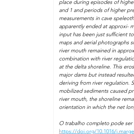
place during episodes of higher
and 1 and periods of higher pre
measurements in cave speleothe
apparently ended at approxi- mat
input has been just sufficient t
maps and aerial photographs sh
river mouth remained in approxi
combination with river regulatio
at the delta shoreline. This er
major dams but instead result
deriving from river regulation. 
mobilized sediments caused prog
river mouth, the shoreline rema
orientation in which the net lo
O trabalho completo pode ser
h
ttps://doi.org/10.1016/j.marg