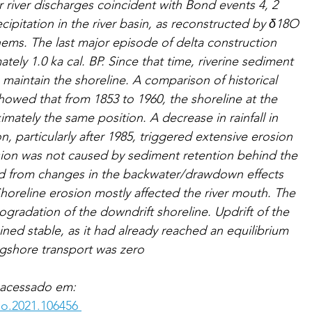
 river discharges coincident with Bond events 4, 2 
cipitation in the river basin, as reconstructed by δ18O 
ms. The last major episode of delta construction 
ely 1.0 ka cal. BP. Since that time, riverine sediment 
o maintain the shoreline. A comparison of historical 
owed that from 1853 to 1960, the shoreline at the 
mately the same position. A decrease in rainfall in 
n, particularly after 1985, triggered extensive erosion 
osion was not caused by sediment retention behind the 
ed from changes in the backwater/drawdown effects 
Shoreline erosion mostly affected the river mouth. The 
radation of the downdrift shoreline. Updrift of the 
ined stable, as it had already reached an equilibrium 
ngshore transport was zero
 acessado em: 
eo.2021.106456 