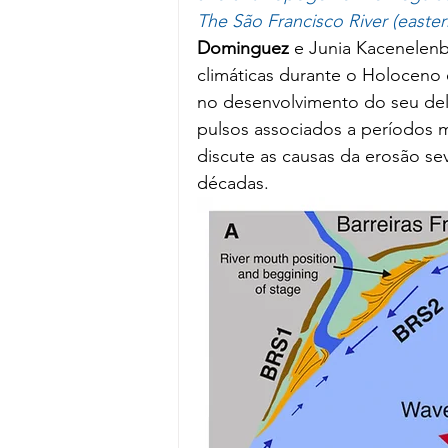
The São Francisco River (eastern
Dominguez
 e Junia Kacenelen
climáticas durante o Holoceno 
no desenvolvimento do seu del
pulsos associados a períodos m
discute as causas da erosão sev
décadas.