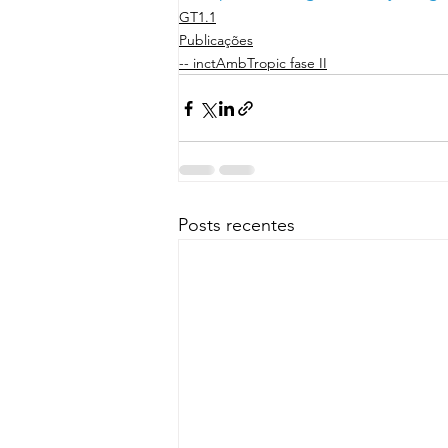
GT1.1
Publicações
-- inctAmbTropic fase II
Posts recentes