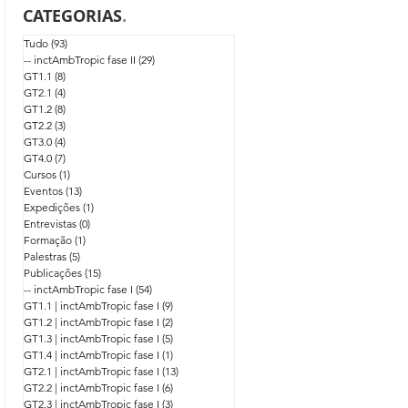
CATEGORIAS
.
Tudo
(93)
93 posts
-- inctAmbTropic fase II
(29)
29 posts
GT1.1
(8)
8 posts
GT2.1
(4)
4 posts
GT1.2
(8)
8 posts
GT2.2
(3)
3 posts
GT3.0
(4)
4 posts
GT4.0
(7)
7 posts
Cursos
(1)
1 post
Eventos
(13)
13 posts
Expedições
(1)
1 post
Entrevistas
(0)
0 post
Formação
(1)
1 post
Palestras
(5)
5 posts
Publicações
(15)
15 posts
-- inctAmbTropic fase I
(54)
54 posts
GT1.1 | inctAmbTropic fase I
(9)
9 posts
GT1.2 | inctAmbTropic fase I
(2)
2 posts
GT1.3 | inctAmbTropic fase I
(5)
5 posts
GT1.4 | inctAmbTropic fase I
(1)
1 post
GT2.1 | inctAmbTropic fase I
(13)
13 posts
GT2.2 | inctAmbTropic fase I
(6)
6 posts
GT2.3 | inctAmbTropic fase I
(3)
3 posts