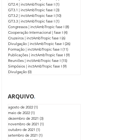
GT2.4 | inctAmbTropic fase I
(1)
1 post
GT3.1 | inctAmbTropic fase I
(3)
3 posts
GT3.2 | inctAmbTropic fase I
(10)
10 posts
GT3.3 | inctAmbTropic fase I
(1)
1 post
Congressos | inctAmbTropic fase I
(8)
8 posts
Cooperação Internacional | fase I
(4)
4 posts
Cruzeiros | inctAmbTropic fase I
(6)
6 posts
Divulgação | inctAmbTropic fase I
(26)
26 posts
Formação | inctAmbTropic fase I
(11)
11 posts
Publicações | inctAmbTropic fase I
(9)
9 posts
Reuniões | inctAmbTropic fase I
(15)
15 posts
Simpósios | inctAmbTropic fase I
(9)
9 posts
Divulgação
(0)
0 post
ARQUIVO
.
agosto de 2022
(1)
1 post
maio de 2022
(1)
1 post
dezembro de 2021
(3)
3 posts
novembro de 2021
(1)
1 post
outubro de 2021
(1)
1 post
setembro de 2021
(1)
1 post