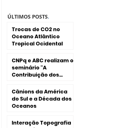
ÚLTIMOS POSTS
.
Trocas de CO2 no
Oceano Atlântico
Tropical Ocidental
CNPq e ABC realizam o
seminário "A
Contribuição dos
INCTs para a
Sociedade"
Cânions da América
do Sul e a Década dos
Oceanos
Interação Topografia