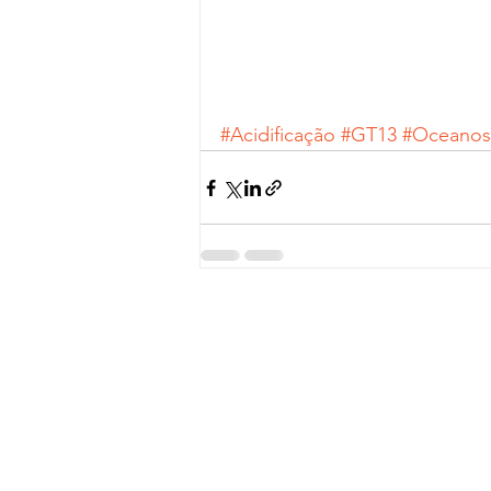
#Acidificação
#GT13
#OceanosT