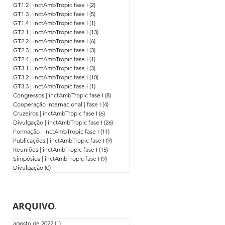
GT1.2 | inctAmbTropic fase I
(2)
2 posts
GT1.3 | inctAmbTropic fase I
(5)
5 posts
GT1.4 | inctAmbTropic fase I
(1)
1 post
GT2.1 | inctAmbTropic fase I
(13)
13 posts
GT2.2 | inctAmbTropic fase I
(6)
6 posts
GT2.3 | inctAmbTropic fase I
(3)
3 posts
GT2.4 | inctAmbTropic fase I
(1)
1 post
GT3.1 | inctAmbTropic fase I
(3)
3 posts
GT3.2 | inctAmbTropic fase I
(10)
10 posts
GT3.3 | inctAmbTropic fase I
(1)
1 post
Congressos | inctAmbTropic fase I
(8)
8 posts
Cooperação Internacional | fase I
(4)
4 posts
Cruzeiros | inctAmbTropic fase I
(6)
6 posts
Divulgação | inctAmbTropic fase I
(26)
26 posts
Formação | inctAmbTropic fase I
(11)
11 posts
Publicações | inctAmbTropic fase I
(9)
9 posts
Reuniões | inctAmbTropic fase I
(15)
15 posts
Simpósios | inctAmbTropic fase I
(9)
9 posts
Divulgação
(0)
0 post
ARQUIVO
.
agosto de 2022
(1)
1 post