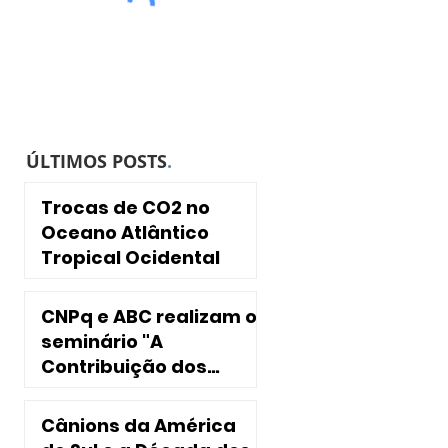
ÚLTIMOS POSTS
.
Trocas de CO2 no
Oceano Atlântico
Tropical Ocidental
CNPq e ABC realizam o
seminário "A
Contribuição dos
INCTs para a
Sociedade"
Cânions da América