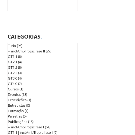
CATEGORIAS
.
Tudo
(93)
93 posts
-- inctAmbTropic fase II
(29)
29 posts
GT1.1
(8)
8 posts
GT2.1
(4)
4 posts
GT1.2
(8)
8 posts
GT2.2
(3)
3 posts
GT3.0
(4)
4 posts
GT4.0
(7)
7 posts
Cursos
(1)
1 post
Eventos
(13)
13 posts
Expedições
(1)
1 post
Entrevistas
(0)
0 post
Formação
(1)
1 post
Palestras
(5)
5 posts
Publicações
(15)
15 posts
-- inctAmbTropic fase I
(54)
54 posts
GT1.1 | inctAmbTropic fase I
(9)
9 posts