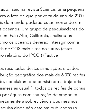
ado,  saiu na revista Science, uma pequena 
ra o fato de que por volta do ano de 2100, 
rais do mundo poderão estar morrendo em 
dos oceanos. Um grupo de pesquisadores do 
 em Palo Alto, California, analisou os 
omo os oceanos deverão interagir com a 
s de CO2 mais altos no futuro (estas 
o relatório do IPCC!) (“active 
s resultados destas simulações e dados 
ibuição geográfica dos mais de 6.000 recifes 
, concluíram que persistindo a trajetória 
iness as usual”), todos os recifes de corais 
 por águas com saturação de aragonita 
diretamente a sobrevivência dos mesmos.
squisa ainda não estejam publicados (o 