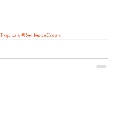
ropicais
#RecifesdeCorais