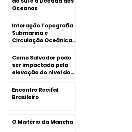
do Sul e a Década dos
Oceanos
Interação Topografia
Submarina e
Circulação Oceânica
no Nordeste do Brasil
Como Salvador pode
ser impactada pela
elevação do nível do
mar?
Encontro Recifal
Brasileiro
O Mistério da Mancha