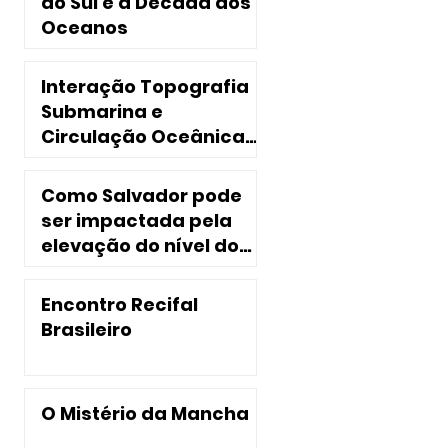
do Sul e a Década dos
Oceanos
Interação Topografia
Submarina e
Circulação Oceânica
no Nordeste do Brasil
Como Salvador pode
ser impactada pela
elevação do nível do
mar?
Encontro Recifal
Brasileiro
O Mistério da Mancha