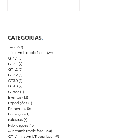
CATEGORIAS
.
Tudo
(93)
93 posts
-- inctAmbTropic fase II
(29)
29 posts
GT1.1
(8)
8 posts
GT2.1
(4)
4 posts
GT1.2
(8)
8 posts
GT2.2
(3)
3 posts
GT3.0
(4)
4 posts
GT4.0
(7)
7 posts
Cursos
(1)
1 post
Eventos
(13)
13 posts
Expedições
(1)
1 post
Entrevistas
(0)
0 post
Formação
(1)
1 post
Palestras
(5)
5 posts
Publicações
(15)
15 posts
-- inctAmbTropic fase I
(54)
54 posts
GT1.1 | inctAmbTropic fase I
(9)
9 posts