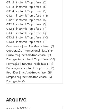
GT1.2 | inctAmbTropic fase I
(2)
2 posts
GT1.3 | inctAmbTropic fase I
(5)
5 posts
GT1.4 | inctAmbTropic fase I
(1)
1 post
GT2.1 | inctAmbTropic fase I
(13)
13 posts
GT2.2 | inctAmbTropic fase I
(6)
6 posts
GT2.3 | inctAmbTropic fase I
(3)
3 posts
GT2.4 | inctAmbTropic fase I
(1)
1 post
GT3.1 | inctAmbTropic fase I
(3)
3 posts
GT3.2 | inctAmbTropic fase I
(10)
10 posts
GT3.3 | inctAmbTropic fase I
(1)
1 post
Congressos | inctAmbTropic fase I
(8)
8 posts
Cooperação Internacional | fase I
(4)
4 posts
Cruzeiros | inctAmbTropic fase I
(6)
6 posts
Divulgação | inctAmbTropic fase I
(26)
26 posts
Formação | inctAmbTropic fase I
(11)
11 posts
Publicações | inctAmbTropic fase I
(9)
9 posts
Reuniões | inctAmbTropic fase I
(15)
15 posts
Simpósios | inctAmbTropic fase I
(9)
9 posts
Divulgação
(0)
0 post
ARQUIVO
.
agosto de 2022
(1)
1 post