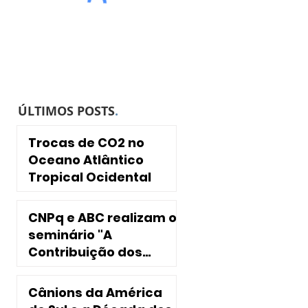
ÚLTIMOS POSTS
.
Trocas de CO2 no
Oceano Atlântico
Tropical Ocidental
CNPq e ABC realizam o
seminário "A
Contribuição dos
INCTs para a
Sociedade"
Cânions da América