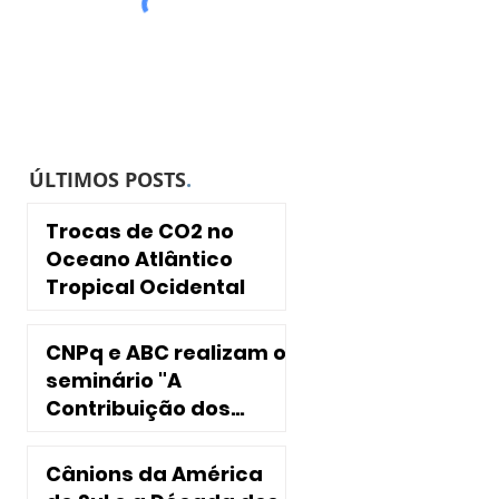
ÚLTIMOS POSTS
.
Trocas de CO2 no
Oceano Atlântico
Tropical Ocidental
CNPq e ABC realizam o
seminário "A
Contribuição dos
INCTs para a
Sociedade"
Cânions da América