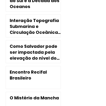
do Sul e a Década dos
Oceanos
Interação Topografia
Submarina e
Circulação Oceânica
no Nordeste do Brasil
Como Salvador pode
ser impactada pela
elevação do nível do
mar?
Encontro Recifal
Brasileiro
O Mistério da Mancha