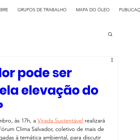
BRE
GRUPOS DE TRABALHO
MAPA DO ÓLEO
PUBLICA
or pode ser
ela elevação do
?
mbro, às 17h, a 
Virada Sustentável
 realizará 
rum Clima Salvador, coletivo de mais de 
gadas à temática ambiental, para discutir 