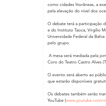
como cidades litorâneas, a ex
pela elevação do nível dos oce
O debate terá a participação 
e do Instituto Taoca, Virgílio
Universidade Federal da Bahia 
pelo grupo.
 A mesa será mediada pela jornalista Luana Assiz e realizada na Sala do 
Coro do Teatro Castro Alves (T
O evento será aberto ao públi
que estarão disponíveis gratu
Os debates também serão trans
YouTube (
www.youtube.com/vir