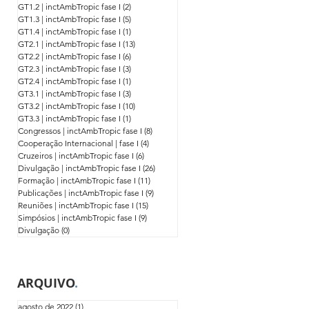
GT1.2 | inctAmbTropic fase I
(2)
2 posts
GT1.3 | inctAmbTropic fase I
(5)
5 posts
GT1.4 | inctAmbTropic fase I
(1)
1 post
GT2.1 | inctAmbTropic fase I
(13)
13 posts
GT2.2 | inctAmbTropic fase I
(6)
6 posts
GT2.3 | inctAmbTropic fase I
(3)
3 posts
GT2.4 | inctAmbTropic fase I
(1)
1 post
GT3.1 | inctAmbTropic fase I
(3)
3 posts
GT3.2 | inctAmbTropic fase I
(10)
10 posts
GT3.3 | inctAmbTropic fase I
(1)
1 post
Congressos | inctAmbTropic fase I
(8)
8 posts
Cooperação Internacional | fase I
(4)
4 posts
Cruzeiros | inctAmbTropic fase I
(6)
6 posts
Divulgação | inctAmbTropic fase I
(26)
26 posts
Formação | inctAmbTropic fase I
(11)
11 posts
Publicações | inctAmbTropic fase I
(9)
9 posts
Reuniões | inctAmbTropic fase I
(15)
15 posts
Simpósios | inctAmbTropic fase I
(9)
9 posts
Divulgação
(0)
0 post
ARQUIVO
.
agosto de 2022
(1)
1 post