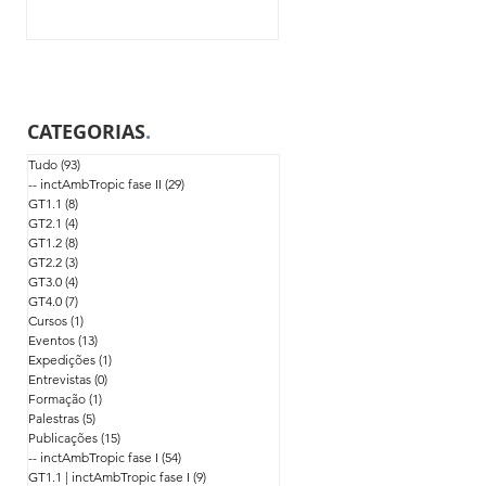
CATEGORIAS
.
Tudo
(93)
93 posts
-- inctAmbTropic fase II
(29)
29 posts
GT1.1
(8)
8 posts
GT2.1
(4)
4 posts
GT1.2
(8)
8 posts
GT2.2
(3)
3 posts
GT3.0
(4)
4 posts
GT4.0
(7)
7 posts
Cursos
(1)
1 post
Eventos
(13)
13 posts
Expedições
(1)
1 post
Entrevistas
(0)
0 post
Formação
(1)
1 post
Palestras
(5)
5 posts
Publicações
(15)
15 posts
-- inctAmbTropic fase I
(54)
54 posts
GT1.1 | inctAmbTropic fase I
(9)
9 posts