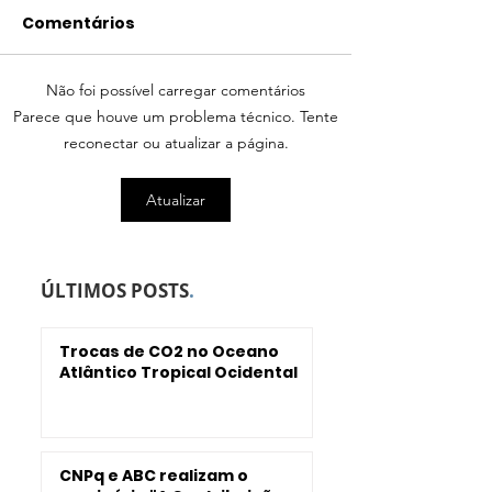
Comentários
Não foi possível carregar comentários
Interação Topografia
Como Salvado
Parece que houve um problema técnico. Tente
Submarina e
ser impactad
reconectar ou atualizar a página.
Circulação Oceânica
elevação do n
no Nordeste do Brasil
mar?
Atualizar
ÚLTIMOS POSTS
.
Trocas de CO2 no Oceano
Atlântico Tropical Ocidental
CNPq e ABC realizam o