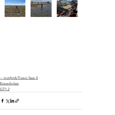
-- inctAmbTropic fase II
Expedições
GT1.2