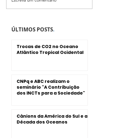
Interação Topografia
Como Salvado
Submarina e
ser impactad
Circulação Oceânica
elevação do n
no Nordeste do Brasil
mar?
ÚLTIMOS POSTS
.
Trocas de CO2 no Oceano
Atlântico Tropical Ocidental
CNPq e ABC realizam o
seminário "A Contribuição
dos INCTs para a Sociedade"
Cânions da América do Sul e a
Década dos Oceanos