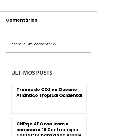
Comentários
Escreva um comentário
Cânions da América
Interação To
do Sul e a Década dos
Submarina e
Oceanos
Circulação O
no Nordeste d
ÚLTIMOS POSTS
.
Trocas de CO2 no Oceano
Atlântico Tropical Ocidental
CNPq e ABC realizam o
seminário "A Contribuição
dos INCTs para a Sociedade"